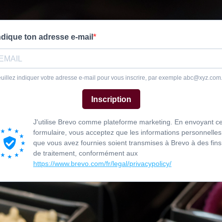
ndique ton adresse e-mail
uillez indiquer votre adresse e-mail pour vous inscrire, par exemple
abc@xyz.com
Inscription
J'utilise Brevo comme plateforme marketing. En envoyant c
formulaire, vous acceptez que les informations personnelles
que vous avez fournies soient transmises à Brevo à des fins
de traitement, conformément aux
https://www.brevo.com/fr/legal/privacypolicy/