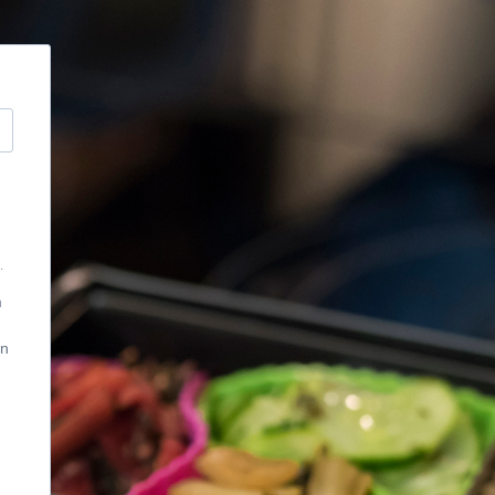
.
m
an